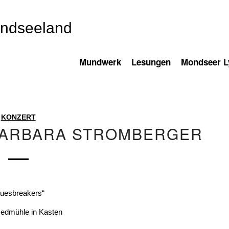
ondseeland
Mundwerk
Lesungen
Mondseer Ly
KONZERT
BARBARA STROMBERGER
Bluesbreakers“
Oedmühle in Kasten