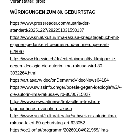
Veranstalter: prolit
WÜRDIGUNGEN ZUM 80. GEBURTSTAG
https://www.pressreader.com/austria/der-
standard/20251227/282291031590137
https://www.sn.at/kultur/ilma-rakusa-kriegstagebuch-mit-
eigenen-gedanken-traeumen-und-erinnerungen-art-
628067
https://www.bluewin.ch/de/entertainment/tv-film/poesie-
gegen-ideologie-die-autorin-ilma-rakusa-wird-80-
3032264.html
https://art.at/av/video/onDemamdVideoNews64184
https://www.swissinfo.ch/ger/poesie-gegen-ideologie%3A-
die-autorin-ilma-rakusa-wird-80/90715927
https://www.news.at/news/trotz-allem-trostlich-
tagebuchprosa-von-ilma-rakusa
https://www.sn.at/kultur/literatur/schweizer-autorin-ilma-
rakusa-feiert-80-geburtstag-art-628052
https://oe1.orf.at/programm/20260104/821969/Ilma-