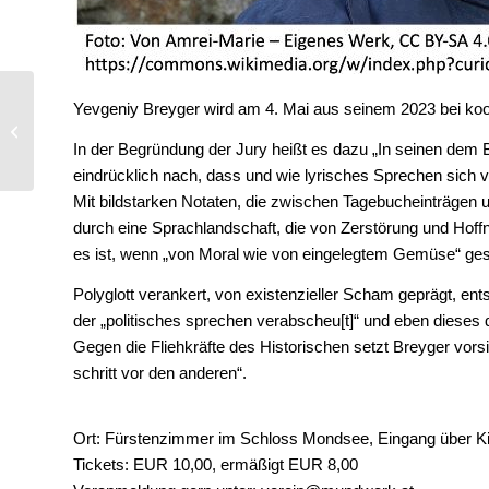
Neues Mondsee Land
Yevgeniy Breyger wird am 4. Mai aus seinem 2023 bei ko
Art Projekt von Laurien
In der Begründung der Jury heißt es dazu „In seinen de
Bachmann
eindrücklich nach, dass und wie lyrisches Sprechen sich 
Mit bildstarken Notaten, die zwischen Tagebucheinträgen un
durch eine Sprachlandschaft, die von Zerstörung und Hoff
es ist, wenn „von Moral wie von eingelegtem Gemüse“ ges
Polyglott verankert, von existenzieller Scham geprägt, ent
der „politisches sprechen verabscheu[t]“ und eben dieses 
Gegen die Fliehkräfte des Historischen setzt Breyger vorsi
schritt vor den anderen“.
Ort: Fürstenzimmer im Schloss Mondsee, Eingang über Ki
Tickets: EUR 10,00, ermäßigt EUR 8,00