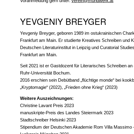
Voranmeldung gern unter:
verein@mundwerk.at
YEVGENIY BREYGER
Yevgeniy Breyger, geboren 1989 im ostukrainischen Charkiw
Frankfurt am Main. Er studierte Kreatives Schreiben und K
Deutschen Literaturinstitut in Leipzig und Curatorial Studi
Frankfurt am Main.
Seit 2021 ist er Gastdozent für Literarisches Schreiben an
Ruhr-Universität Bochum.
2016 erschien sein Debütband „flüchtige monde“ bei kookbo
„Kryptomagie“ (2022), „Frieden ohne Krieg“ (2023)
Weitere Auszeichnungen:
Christine Lavant Preis 2023
manuskripte-Preis des Landes Steiermark 2023
Stadtschreiber Helsinki 2023
Stipendium der Deutschen Akademie Rom Villa Massimo 