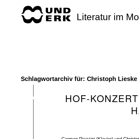
Literatur im M
Schlagwortarchiv für:
Christoph Lieske
HOF-KONZERT
H
Carmen Piazzini (Klavier) und Christo