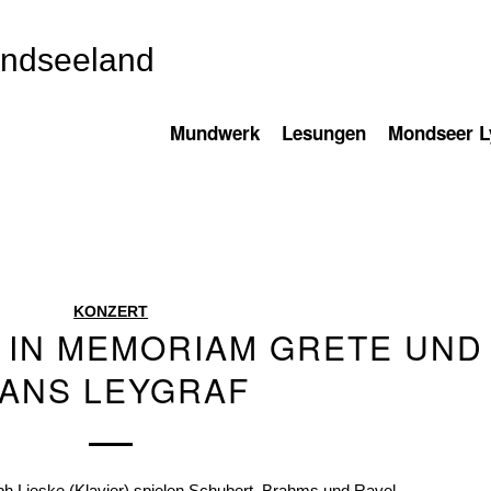
ondseeland
Mundwerk
Lesungen
Mondseer Ly
KONZERT
 IN MEMORIAM GRETE UND
ANS LEYGRAF
ph Lieske (Klavier) spielen Schubert, Brahms und Ravel