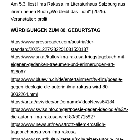
Am 5.3. liest Ilma Rakusa im Literaturhaus Salzburg aus
ihrem neuen Buch „Wo bleibt das Licht“ (2025).
Veranstalter: prolit
WÜRDIGUNGEN ZUM 80. GEBURTSTAG
https://www.pressreader.com/austria/der-
standard/20251227/282291031590137
https://www.sn.at/kultur/ilma-rakusa-kriegstagebuch-mit-
eigenen-gedanken-traeumen-und-erinnerungen-art-
628067
https://www.bluewin.ch/de/entertainment/tv-film/poesie-
gegen-ideologie-die-autorin-ilma-rakusa-wird-80-
3032264.html
https://art.at/av/video/onDemamdVideoNews64184
https://www.swissinfo.ch/ger/poesie-gegen-ideologie%3A-
die-autorin-ilma-rakusa-wird-80/90715927
https://www.news.at/news/trotz-allem-trostlich-
tagebuchprosa-von-ilma-rakusa
https://www.sn.at/kultur/literatur/schweizer-autorin-ilma-