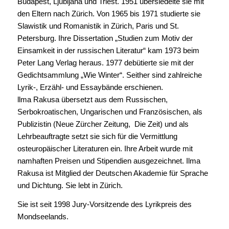
Budapest, Ljubljana und Triest. 1951 übersiedelte sie mit
den Eltern nach Zürich. Von 1965 bis 1971 studierte sie
Slawistik und Romanistik in Zürich, Paris und St.
Petersburg. Ihre Dissertation „Studien zum Motiv der
Einsamkeit in der russischen Literatur“ kam 1973 beim
Peter Lang Verlag heraus. 1977 debütierte sie mit der
Gedichtsammlung „Wie Winter“. Seither sind zahlreiche
Lyrik-, Erzähl- und Essaybände erschienen.
llma Rakusa übersetzt aus dem Russischen,
Serbokroatischen, Ungarischen und Französischen, als
Publizistin (Neue Zürcher Zeitung, Die Zeit) und als
Lehrbeauftragte setzt sie sich für die Vermittlung
osteuropäischer Literaturen ein. Ihre Arbeit wurde mit
namhaften Preisen und Stipendien ausgezeichnet. Ilma
Rakusa ist Mitglied der Deutschen Akademie für Sprache
und Dichtung. Sie lebt in Zürich.
Sie ist seit 1998 Jury-Vorsitzende des Lyrikpreis des
Mondseelands.