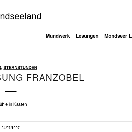
ondseeland
Mundwerk
Lesungen
Mondseer Ly
G
,
STERNSTUNDEN
SUNG FRANZOBEL
ühle in Kasten
24/07/1997