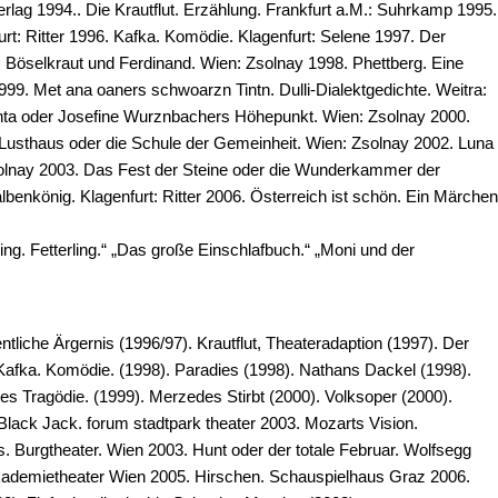
rlag 1994.. Die Krautflut. Erzählung. Frankfurt a.M.: Suhrkamp 1995.
rt: Ritter 1996. Kafka. Komödie. Klagenfurt: Selene 1997. Der
8. Böselkraut und Ferdinand. Wien: Zsolnay 1998. Phettberg. Eine
9. Met ana oaners schwoarzn Tintn. Dulli-Dialektgedichte. Weitra:
anta oder Josefine Wurznbachers Höhepunkt. Wien: Zsolnay 2000.
1. Lusthaus oder die Schule der Gemeinheit. Wien: Zsolnay 2002. Luna
olnay 2003. Das Fest der Steine oder die Wunderkammer der
benkönig. Klagenfurt: Ritter 2006. Österreich ist schön. Ein Märchen
ng. Fetterling.“ „Das große Einschlafbuch.“ „Moni und der
tliche Ärgernis (1996/97). Krautflut, Theateradaption (1997). Der
 Kafka. Komödie. (1998). Paradies (1998). Nathans Dackel (1998).
s Tragödie. (1999). Merzedes Stirbt (2000). Volksoper (2000).
Black Jack. forum stadtpark theater 2003. Mozarts Vision.
 Burgtheater. Wien 2003. Hunt oder der totale Februar. Wolfsegg
Akademietheater Wien 2005. Hirschen. Schauspielhaus Graz 2006.