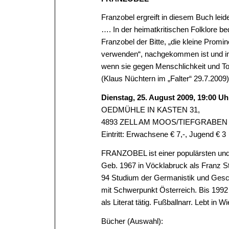
Franzobel ergreift in diesem Buch leide
…. In der heimatkritischen Folklore 
Franzobel der Bitte, „die kleine Pro
verwenden“, nachgekommen ist und im
wenn sie gegen Menschlichkeit und Tol
(Klaus Nüchtern im „Falter“ 29.7.2009)
Dienstag, 25. August 2009, 19:00 Uh
OEDMÜHLE IN KASTEN 31,
4893 ZELL AM MOOS/TIEFGRABEN
Eintritt: Erwachsene € 7,-, Jugend € 3
FRANZOBEL ist einer populärsten und a
Geb. 1967 in Vöcklabruck als Franz S
94 Studium der Germanistik und Geschi
mit Schwerpunkt Österreich. Bis 1992 
als Literat tätig. Fußballnarr. Lebt in Wi
Bücher (Auswahl):