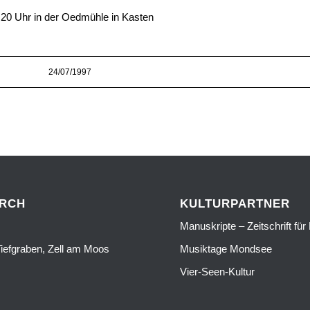
 20 Uhr in der Oedmühle in Kasten
24/07/1997
URCH
KULTURPARTNER
Manuskripte – Zeitschrift für 
iefgraben, Zell am Moos
Musiktage Mondsee
Vier-Seen-Kultur