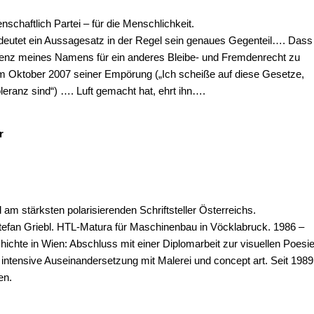
nschaftlich Partei – für die Menschlichkeit.
bedeutet ein Aussagesatz in der Regel sein genaues Gegenteil…. Dass
minenz meines Namens für ein anderes Bleibe- und Fremdenrecht zu
 Oktober 2007 seiner Empörung („Ich scheiße auf diese Gesetze,
eranz sind“) …. Luft gemacht hat, ehrt ihn….
r
m stärksten polarisierenden Schriftsteller Österreichs.
tefan Griebl. HTL-Matura für Maschinenbau in Vöcklabruck. 1986 –
chte in Wien: Abschluss mit einer Diplomarbeit zur visuellen Poesi
intensive Auseinandersetzung mit Malerei und concept art. Seit 1989
en.