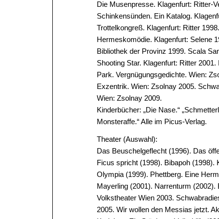
Die Musenpresse. Klagenfurt: Ritter-Ve
Schinkensünden. Ein Katalog. Klagenfu
Trottelkongreß. Klagenfurt: Ritter 199
Hermeskomödie. Klagenfurt: Selene 199
Bibliothek der Provinz 1999. Scala S
Shooting Star. Klagenfurt: Ritter 200
Park. Vergnügungsgedichte. Wien: Zs
Exzentrik. Wien: Zsolnay 2005. Schwal
Wien: Zsolnay 2009.
Kinderbücher: „Die Nase.“ „Schmetterli
Monsteraffe.“ Alle im Picus-Verlag.
Theater (Auswahl):
Das Beuschelgeflecht (1996). Das öffen
Ficus spricht (1998). Bibapoh (1998).
Olympia (1999). Phettberg. Eine Herme
Mayerling (2001). Narrenturm (2002). 
Volkstheater Wien 2003. Schwabradies.
2005. Wir wollen den Messias jetzt. 