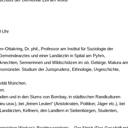
0 Uhr
akring, Dr. phil., Professor am Institut für Soziologie der
Gemeindearztes und einer Landärztin in Spital am Pyhrn,
knechten, Sennerinnen und Wildschützen im oö. Gebirge. Matura a
smünster. Studium der Jurisprudenz, Ethnologie, Urgeschichte,
sität München.
en.
Indien und in den Slums von Bombay, in städtischen Randkulturen
u usw.), bei „feinen Leuten“ (Aristokraten, Politiker, Jäger etc.), bei
andärzten, Kellnern, den Landlern in Siebenbürgen, Studenten,
reichen Werkes): Rechtssoziologie. – Der Strich (Das Geschäft mi