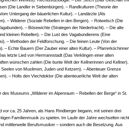
ssen (Die Landler in Siebenbürgen). – Randkulturen (Theorie der
Vom Untergang der bäuerlichen Kultur). – Landärzte (Als
. – Wilderer (Soziale Rebellen in den Bergen). – Rotwelsch (Die
agabunden). – Bösewichte (Strategen der Niedertracht). – Die alte
und kleinen Rebellen). – Die Lust des Vagabundierens (Eine
si). – Methoden der Feldforschung. – Die feinen Leute (Von der
 – Echte Bauern (Der Zauber einer alten Kultur). – Pfarrerköchinne
as letzte Lied von Hermannstadt (Das Verklingen einer alten
ften wünschen zahlen (Die bunte Welt der Kellnerinnen und Kellner).
n Seelen von Muslimen, Juden und Ketzern). – Abenteuer Grenze
). – Holts den Viechdoktor (Die abenteuerliche Welt der alten
er des Museums „Wilderer im Alpenraum – Rebellen der Berge“ in St.
r ca. 25 Jahren, als Hans Rindberger begann, mit seinen drei
tigen Familienmusik zu spielen. Im Laufe der Jahre wechselten nich
ind mittlerweile Berufsmusiker – sondern auch die Besetzung. Aus