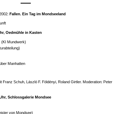
2002:
Fallen. Ein Tag im Mondseeland
unft
Uhr, Oedmühle in Kasten
y (KI Mundwerk)
urabteilung)
 über Manhatten
Franz Schuh, László F. Földényi, Roland Girtler. Moderation: Peter
 Uhr, Schlossgalerie Mondsee
eister von Mondsee)