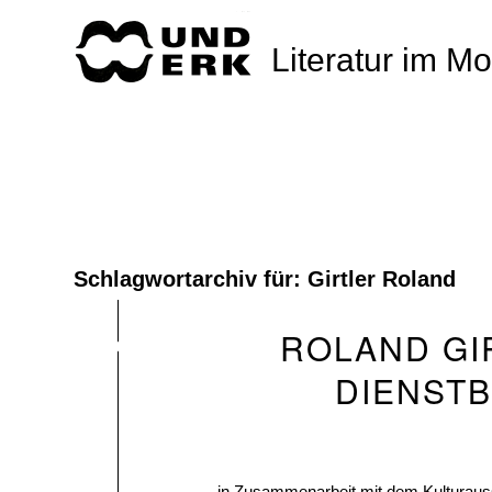
Literatur im M
Schlagwortarchiv für:
Girtler Roland
ROLAND GI
DIENST
in Zusammenarbeit mit dem Kulturau