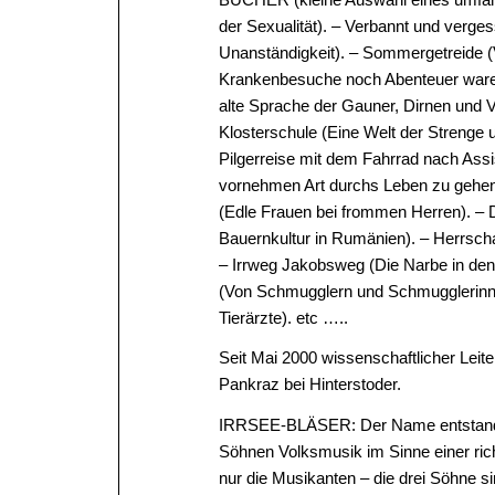
der Sexualität). – Verbannt und verge
Unanständigkeit). – Sommergetreide (
Krankenbesuche noch Abenteuer waren)
alte Sprache der Gauner, Dirnen und V
Klosterschule (Eine Welt der Strenge 
Pilgerreise mit dem Fahrrad nach Assi
vornehmen Art durchs Leben zu gehen).
(Edle Frauen bei frommen Herren). – D
Bauernkultur in Rumänien). – Herrscha
– Irrweg Jakobsweg (Die Narbe in de
(Von Schmugglern und Schmugglerinnen
Tierärzte). etc …..
Seit Mai 2000 wissenschaftlicher Leit
Pankraz bei Hinterstoder.
IRRSEE-BLÄSER: Der Name entstand vo
Söhnen Volksmusik im Sinne einer rich
nur die Musikanten – die drei Söhne s