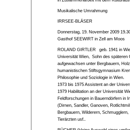
Musikalische Umrahmung
IRRSEE-BLÄSER
Donnerstag, 19. November 2009 19.3
Gasthof SEEWIRT in Zell am Moos
ROLAND GIRTLER geb. 1941 in Wien–Ott
Universität Wien, Sohn des späteren 
aufgewachsen unter Bergbauern, Holz
humanistischen Stiftsgymnasium Krem
Philosophie und Soziologie in Wien.
1973 bis 1975 Assistent an der Univer
1979 Habilitation an der Universität Wi
Feldforschungen in Bauerndörfern in 
(Dirnen, Sandler, Ganoven, Rotlichtmilie
Bergbauern, Wilderern, Schmugglern, L
Tierärzten usf..
BÜCHER (kleine Auswahl eines umfang