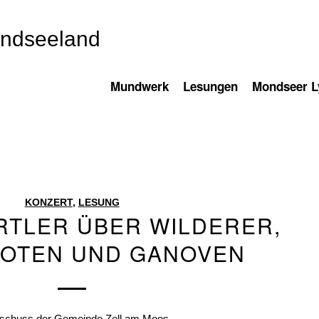
ondseeland
Mundwerk
Lesungen
Mondseer Ly
KONZERT
,
LESUNG
RTLER ÜBER WILDERER,
BOTEN UND GANOVEN
sschuss der Gemeinde Zell am Moos