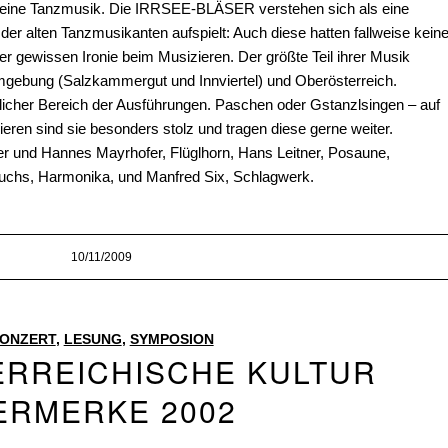
kleine Tanzmusik. Die IRRSEE-BLÄSER verstehen sich als eine
 der alten Tanzmusikanten aufspielt: Auch diese hatten fallweise kein
er gewissen Ironie beim Musizieren. Der größte Teil ihrer Musik
mgebung (Salzkammergut und Innviertel) und Oberösterreich.
licher Bereich der Ausführungen. Paschen oder Gstanzlsingen – auf
eren sind sie besonders stolz und tragen diese gerne weiter.
r und Hannes Mayrhofer, Flüglhorn, Hans Leitner, Posaune,
Fuchs, Harmonika, und Manfred Six, Schlagwerk.
10/11/2009
ONZERT
,
LESUNG
,
SYMPOSION
RREICHISCHE KULTUR
ERMERKE 2002