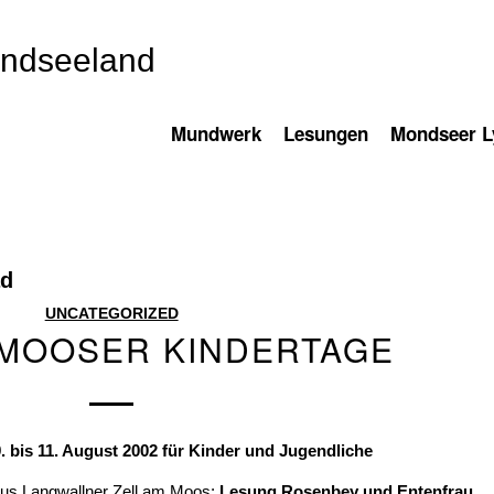
ondseeland
Mundwerk
Lesungen
Mondseer Ly
ad
UNCATEGORIZED
 MOOSER KINDERTAGE
. bis 11. August 2002 für Kinder und Jugendliche
haus Langwallner Zell am Moos:
Lesung Rosenbey und Entenfrau