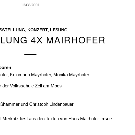
12/08/2001
SSTELLUNG
,
KONZERT
,
LESUNG
LUNG 4X MAIRHOFER
eboren
hofer, Kolomann Mayrhofer, Monika Mayrhofer
 in der Volksschule Zell am Moos
 Moßhammer und Christoph Lindenbauer
rl Merkatz liest aus den Texten von Hans Mairhofer-Irrsee