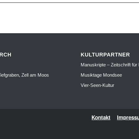
URCH
KULTURPARTNER
Manuskripte – Zeitschrift für 
iefgraben, Zell am Moos
Musiktage Mondsee
Vier-Seen-Kultur
Kontakt
Impress
situs toto
dentoto
dentoto