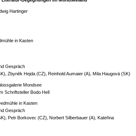
dwig Hartinger
dmühle in Kasten
und Gespräch
(SK), Zbyněk Hejda (CZ), Reinhold Aumaier (A), Mila Haugová (SK)
hlossgalerie Mondsee
 Schriftsteller Bodo Hell
Oedmühle in Kasten
und Gespräch
SK), Petr Borkovec (CZ), Norbert Silberbauer (A), Kateřina