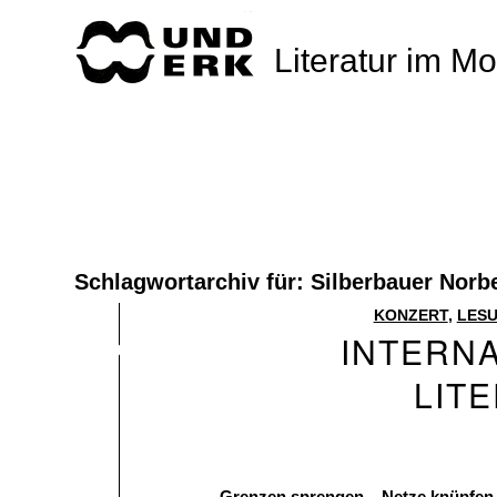
Literatur im M
Schlagwortarchiv für:
Silberbauer Norb
KONZERT
,
LES
INTERN
LIT
Grenzen sprengen – Netze knüpfen