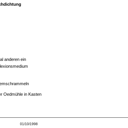
chdichtung
al anderen ein
flexionsmedium
tremschrammeln
der Oedmühle in Kasten
01/10/1998