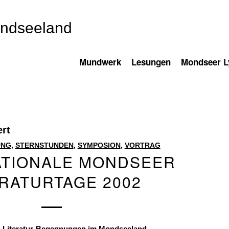
ondseeland
Mundwerk
Lesungen
Mondseer Ly
ert
UNG
,
STERNSTUNDEN
,
SYMPOSION
,
VORTRAG
ATIONALE MONDSEER
ERATURTAGE 2002
. Literatur-Begegnungen im Mondseeland