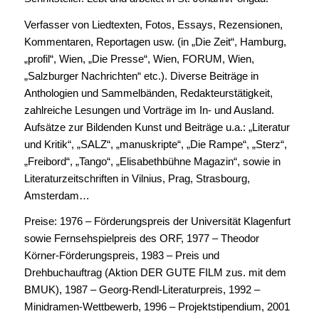
Verfasser von Liedtexten, Fotos, Essays, Rezensionen,
Kommentaren, Reportagen usw. (in „Die Zeit“, Hamburg,
„profil“, Wien, „Die Presse“, Wien, FORUM, Wien,
„Salzburger Nachrichten“ etc.). Diverse Beiträge in
Anthologien und Sammelbänden, Redakteurstätigkeit,
zahlreiche Lesungen und Vorträge im In- und Ausland.
Aufsätze zur Bildenden Kunst und Beiträge u.a.: „Literatur
und Kritik“, „SALZ“, „manuskripte“, „Die Rampe“, „Sterz“,
„Freibord“, „Tango“, „Elisabethbühne Magazin“, sowie in
Literaturzeitschriften in Vilnius, Prag, Strasbourg,
Amsterdam…
Preise: 1976 – Förderungspreis der Universität Klagenfurt
sowie Fernsehspielpreis des ORF, 1977 – Theodor
Körner-Förderungspreis, 1983 – Preis und
Drehbuchauftrag (Aktion DER GUTE FILM zus. mit dem
BMUK), 1987 – Georg-Rendl-Literaturpreis, 1992 –
Minidramen-Wettbewerb, 1996 – Projektstipendium, 2001